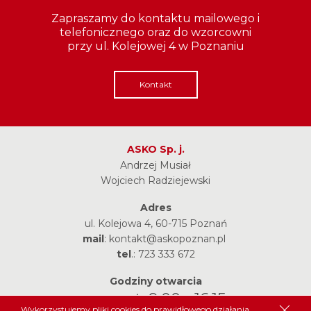
Zapraszamy do kontaktu mailowego i
telefonicznego oraz do wzorcowni
przy ul. Kolejowej 4 w Poznaniu
Kontakt
ASKO Sp. j.
Andrzej Musiał
Wojciech Radziejewski
Adres
ul. Kolejowa 4, 60-715 Poznań
mail
:
kontakt@askopoznan.pl
tel
.:
723 333 672
Godziny otwarcia
pon.-pt. 9.00 - 16.15
Wykorzystujemy pliki cookies do prawidłowego działania